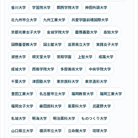
香川大学
学習院大学
関西学院大学
神田外語大学
北九州市立大学
九州工業大学
共愛学園前橋国際大学
京都光華女子大学
金城学院大学
慶應義塾大学
高知大学
国際基督教大学
国士舘大学
滋賀県立大学
実践女子大学
淑徳大学
順天堂大学
常翔学園
上智大学
成蹊大学
成城大学
西南学院大学
多摩美術大学
中央学院大学
千葉大学
津田塾大学
東京医科大学
東京造形大学
豊田工業大学
名古屋市立大学
福岡教育大学
福岡工業大学
福岡女子大学
藤田医科大学
星薬科大学
武蔵野大学
名城大学
明海大学
明治薬科大学
ものつくり大学
山口県立大学
横浜市立大学
立命館大学
琉球大学