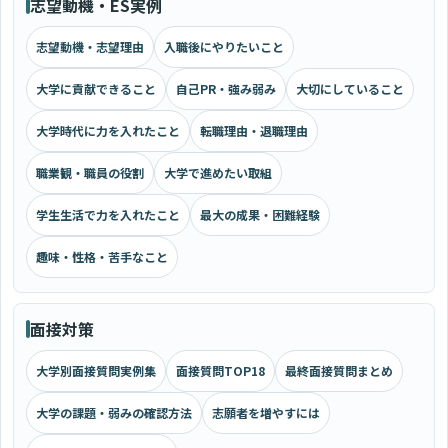
志望動機・ES実例
志望動機・志望理由
入職後にやりたいこと
大学に貢献できること
自己PR・強み弱み
大切にしていること
大学時代に力を入れたこと
転職理由・退職理由
職業観・職員の役割
大学で進めたい取組
学生生活で力を入れたこと
最大の成果・困難経験
趣味・性格・苦手なこと
面接対策
大学別面接質問実例集
面接質問TOP18
最終面接質問まとめ
大学の課題・弱みの確認方法
志願者を増やすには