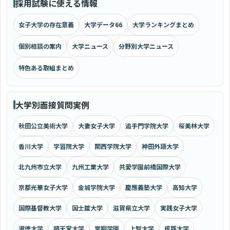
採用試験に使える情報
女子大学の存在意義
大学データ66
大学ランキングまとめ
個別相談の案内
大学ニュース
分野別大学ニュース
特色ある取組まとめ
大学別面接質問実例
秋田公立美術大学
大妻女子大学
追手門学院大学
桜美林大学
香川大学
学習院大学
関西学院大学
神田外語大学
北九州市立大学
九州工業大学
共愛学園前橋国際大学
京都光華女子大学
金城学院大学
慶應義塾大学
高知大学
国際基督教大学
国士舘大学
滋賀県立大学
実践女子大学
淑徳大学
順天堂大学
常翔学園
上智大学
成蹊大学