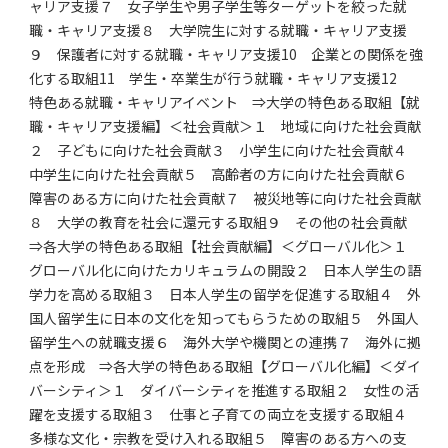
ャリア支援７ 女子学生や男子学生等ターゲットを絞った就
職・キャリア支援８ 大学院生に対する就職・キャリア支援
９ 保護者に対する就職・キャリア支援10 企業との関係を強
化する取組11 学生・卒業生が行う就職・キャリア支援12
特色ある就職・キャリアイベント ⇒大学の特色ある取組【就
職・キャリア支援編】＜社会貢献＞１ 地域に向けた社会貢献
２ 子どもに向けた社会貢献３ 小学生に向けた社会貢献４
中学生に向けた社会貢献５ 高齢者の方に向けた社会貢献６
障害のある方に向けた社会貢献７ 被災地等に向けた社会貢献
８ 大学の教育を社会に還元する取組９ その他の社会貢献
⇒各大学の特色ある取組【社会貢献編】＜グローバル化＞１
グローバル化に向けたカリキュラムの開設２ 日本人学生の語
学力を高める取組３ 日本人学生の留学を促進する取組４ 外
国人留学生に日本の文化を知ってもらうための取組５ 外国人
留学生への就職支援６ 海外大学や機関との連携７ 海外に拠
点を形成 ⇒各大学の特色ある取組【グローバル化編】＜ダイ
バーシティ＞１ ダイバーシティを推進する取組２ 女性の活
躍を支援する取組３ 仕事と子育ての両立を支援する取組４
多様な文化・宗教を受け入れる取組５ 障害のある方への支