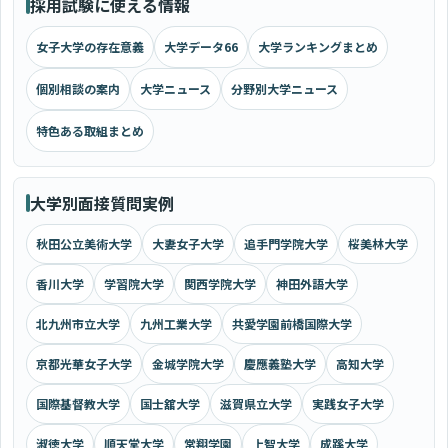
採用試験に使える情報
女子大学の存在意義
大学データ66
大学ランキングまとめ
個別相談の案内
大学ニュース
分野別大学ニュース
特色ある取組まとめ
大学別面接質問実例
秋田公立美術大学
大妻女子大学
追手門学院大学
桜美林大学
香川大学
学習院大学
関西学院大学
神田外語大学
北九州市立大学
九州工業大学
共愛学園前橋国際大学
京都光華女子大学
金城学院大学
慶應義塾大学
高知大学
国際基督教大学
国士舘大学
滋賀県立大学
実践女子大学
淑徳大学
順天堂大学
常翔学園
上智大学
成蹊大学