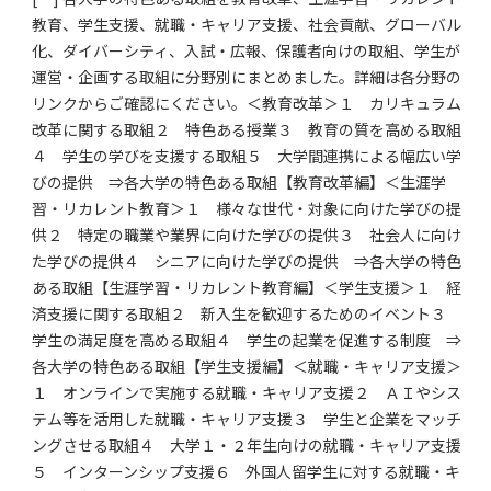
教育、学生支援、就職・キャリア支援、社会貢献、グローバル
化、ダイバーシティ、入試・広報、保護者向けの取組、学生が
運営・企画する取組に分野別にまとめました。詳細は各分野の
リンクからご確認にください。＜教育改革＞１ カリキュラム
改革に関する取組２ 特色ある授業３ 教育の質を高める取組
４ 学生の学びを支援する取組５ 大学間連携による幅広い学
びの提供 ⇒各大学の特色ある取組【教育改革編】＜生涯学
習・リカレント教育＞１ 様々な世代・対象に向けた学びの提
供２ 特定の職業や業界に向けた学びの提供３ 社会人に向け
た学びの提供４ シニアに向けた学びの提供 ⇒各大学の特色
ある取組【生涯学習・リカレント教育編】＜学生支援＞１ 経
済支援に関する取組２ 新入生を歓迎するためのイベント３
学生の満足度を高める取組４ 学生の起業を促進する制度 ⇒
各大学の特色ある取組【学生支援編】＜就職・キャリア支援＞
１ オンラインで実施する就職・キャリア支援２ ＡＩやシス
テム等を活用した就職・キャリア支援３ 学生と企業をマッチ
ングさせる取組４ 大学１・２年生向けの就職・キャリア支援
５ インターンシップ支援６ 外国人留学生に対する就職・キ