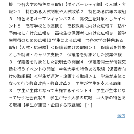
援 ⇒各大学の特色ある取組【ダイバーシティ編】＜入試・広
報＞１ 特色ある入試制度や入試改革２ 特色ある広報の取組
３ 特色あるオープンキャンパス４ 高校生を対象としたイベ
ント５ 高等学校との連携６ 高校教員に向けた広報７ 塾や
予備校に向けた広報８ 高校生の保護者に向けた広報９ 留学
生獲得のための広報10 学生による広報 ⇒各大学の特色ある
取組【入試・広報編】＜保護者向けの取組＞１ 保護者を対象
とした就職・キャリア支援２ 保護者を対象とした授業体験
３ 保護者を対象とした説明会の開催４ 保護者同士が情報交
換を行うイベントの開催 ⇒各大学の特色ある取組【保護者向
けの取組編】＜学生が運営・企画する取組＞１ 学生が主体と
なって行う教育改善・教育改革２ 学生が学生を支える取組
３ 学生が主体となって実施するイベント４ 学生が主体とな
って行う社会貢献５ 学生が行う大学の広報 ⇒大学の特色あ
る取組【学生が運営・企画する取組編】 […]
返信