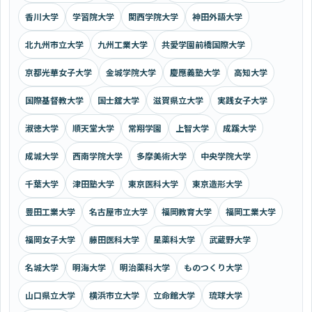
香川大学
学習院大学
関西学院大学
神田外語大学
北九州市立大学
九州工業大学
共愛学園前橋国際大学
京都光華女子大学
金城学院大学
慶應義塾大学
高知大学
国際基督教大学
国士舘大学
滋賀県立大学
実践女子大学
淑徳大学
順天堂大学
常翔学園
上智大学
成蹊大学
成城大学
西南学院大学
多摩美術大学
中央学院大学
千葉大学
津田塾大学
東京医科大学
東京造形大学
豊田工業大学
名古屋市立大学
福岡教育大学
福岡工業大学
福岡女子大学
藤田医科大学
星薬科大学
武蔵野大学
名城大学
明海大学
明治薬科大学
ものつくり大学
山口県立大学
横浜市立大学
立命館大学
琉球大学