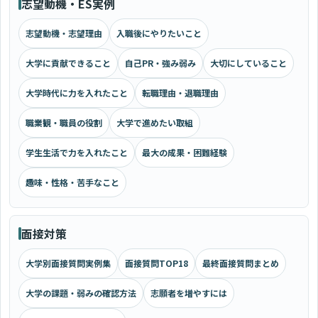
志望動機・ES実例
志望動機・志望理由
入職後にやりたいこと
大学に貢献できること
自己PR・強み弱み
大切にしていること
大学時代に力を入れたこと
転職理由・退職理由
職業観・職員の役割
大学で進めたい取組
学生生活で力を入れたこと
最大の成果・困難経験
趣味・性格・苦手なこと
面接対策
大学別面接質問実例集
面接質問TOP18
最終面接質問まとめ
大学の課題・弱みの確認方法
志願者を増やすには