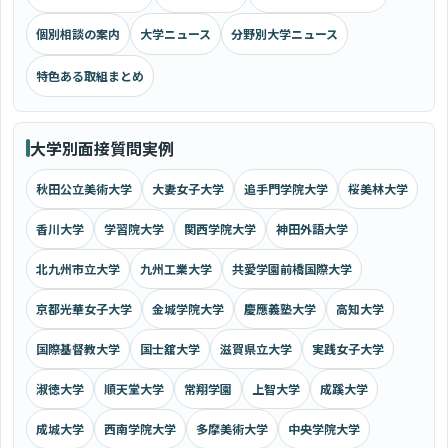
個別相談の案内
大学ニュース
分野別大学ニュース
特色ある取組まとめ
大学別面接質問実例
秋田公立美術大学
大妻女子大学
追手門学院大学
桜美林大学
香川大学
学習院大学
関西学院大学
神田外語大学
北九州市立大学
九州工業大学
共愛学園前橋国際大学
京都光華女子大学
金城学院大学
慶應義塾大学
高知大学
国際基督教大学
国士舘大学
滋賀県立大学
実践女子大学
淑徳大学
順天堂大学
常翔学園
上智大学
成蹊大学
成城大学
西南学院大学
多摩美術大学
中央学院大学