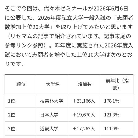
そこで今回は、代々木ゼミナールが2026年6月6日
に公表した、2026年度私立大学一般入試の「志願者
数増加上位20大学」を取り上げてみたいと思います
（リセマムの記事で紹介されています。記事末尾の
参考リンク参照）。昨年度に実施された2026年度入
試において志願者を増やした上位10大学は次のとお
りです。
前年比（指
順位
大学名
増加数
数）
1位
桜美林大学
＋23,166人
178.1％
2位
日本大学
＋19,670人
121.3％
3位
近畿大学
＋17,263人
111.0％