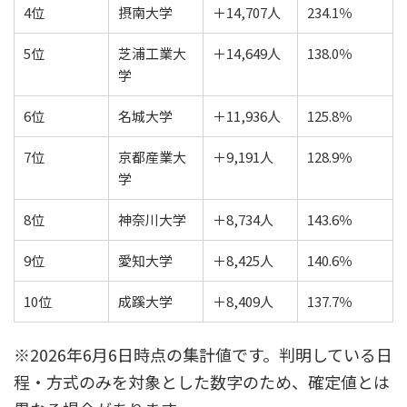
4位
摂南大学
＋14,707人
234.1％
5位
芝浦工業大
＋14,649人
138.0％
学
6位
名城大学
＋11,936人
125.8％
7位
京都産業大
＋9,191人
128.9％
学
8位
神奈川大学
＋8,734人
143.6％
9位
愛知大学
＋8,425人
140.6％
10位
成蹊大学
＋8,409人
137.7％
※2026年6月6日時点の集計値です。判明している日
程・方式のみを対象とした数字のため、確定値とは