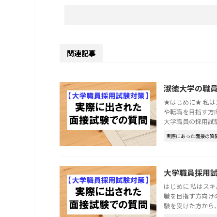
関連記事
淑徳大学の職
★はじめに★ 私
や転職を目指す方
大学職員の採用試験で
実際にあった面接の質
大学職員採用試
はじめに 私はス
職を目指す方向け
験を受けた方から、面