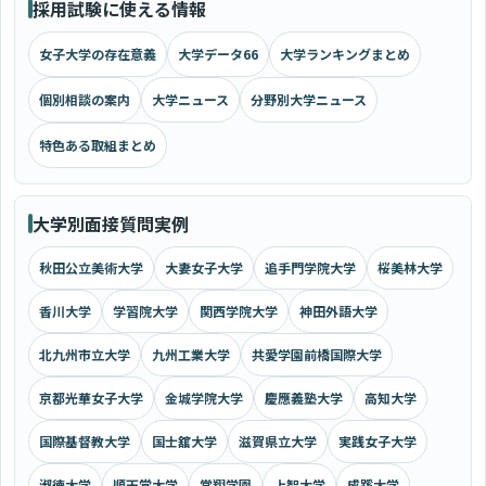
採用試験に使える情報
女子大学の存在意義
大学データ66
大学ランキングまとめ
個別相談の案内
大学ニュース
分野別大学ニュース
特色ある取組まとめ
大学別面接質問実例
秋田公立美術大学
大妻女子大学
追手門学院大学
桜美林大学
香川大学
学習院大学
関西学院大学
神田外語大学
北九州市立大学
九州工業大学
共愛学園前橋国際大学
京都光華女子大学
金城学院大学
慶應義塾大学
高知大学
国際基督教大学
国士舘大学
滋賀県立大学
実践女子大学
淑徳大学
順天堂大学
常翔学園
上智大学
成蹊大学