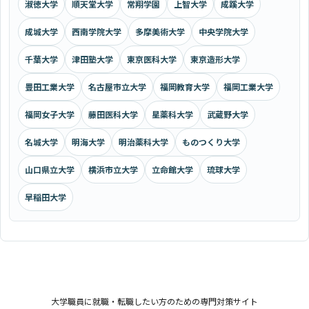
淑徳大学
順天堂大学
常翔学園
上智大学
成蹊大学
成城大学
西南学院大学
多摩美術大学
中央学院大学
千葉大学
津田塾大学
東京医科大学
東京造形大学
豊田工業大学
名古屋市立大学
福岡教育大学
福岡工業大学
福岡女子大学
藤田医科大学
星薬科大学
武蔵野大学
名城大学
明海大学
明治薬科大学
ものつくり大学
山口県立大学
横浜市立大学
立命館大学
琉球大学
早稲田大学
大学職員に就職・転職したい方のための専門対策サイト