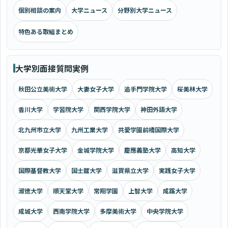
個別相談の案内
大学ニュース
分野別大学ニュース
特色ある取組まとめ
大学別面接質問実例
秋田公立美術大学
大妻女子大学
追手門学院大学
桜美林大学
香川大学
学習院大学
関西学院大学
神田外語大学
北九州市立大学
九州工業大学
共愛学園前橋国際大学
京都光華女子大学
金城学院大学
慶應義塾大学
高知大学
国際基督教大学
国士舘大学
滋賀県立大学
実践女子大学
淑徳大学
順天堂大学
常翔学園
上智大学
成蹊大学
成城大学
西南学院大学
多摩美術大学
中央学院大学