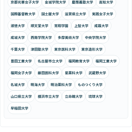
京都光華女子大学
金城学院大学
慶應義塾大学
高知大学
国際基督教大学
国士舘大学
滋賀県立大学
実践女子大学
淑徳大学
順天堂大学
常翔学園
上智大学
成蹊大学
成城大学
西南学院大学
多摩美術大学
中央学院大学
千葉大学
津田塾大学
東京医科大学
東京造形大学
豊田工業大学
名古屋市立大学
福岡教育大学
福岡工業大学
福岡女子大学
藤田医科大学
星薬科大学
武蔵野大学
名城大学
明海大学
明治薬科大学
ものつくり大学
山口県立大学
横浜市立大学
立命館大学
琉球大学
早稲田大学