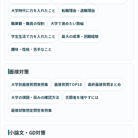
大学時代に力を入れたこと
転職理由・退職理由
職業観・職員の役割
大学で進めたい取組
学生生活で力を入れたこと
最大の成果・困難経験
趣味・性格・苦手なこと
面接対策
大学別面接質問実例集
面接質問TOP18
最終面接質問まとめ
大学の課題・弱みの確認方法
志願者を増やすには
面接試験想定問答実例集
小論文・GD対策