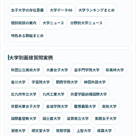
女子大学の存在意義
大学データ66
大学ランキングまとめ
個別相談の案内
大学ニュース
分野別大学ニュース
特色ある取組まとめ
大学別面接質問実例
秋田公立美術大学
大妻女子大学
追手門学院大学
桜美林大学
香川大学
学習院大学
関西学院大学
神田外語大学
北九州市立大学
九州工業大学
共愛学園前橋国際大学
京都光華女子大学
金城学院大学
慶應義塾大学
高知大学
国際基督教大学
国士舘大学
滋賀県立大学
実践女子大学
淑徳大学
順天堂大学
常翔学園
上智大学
成蹊大学