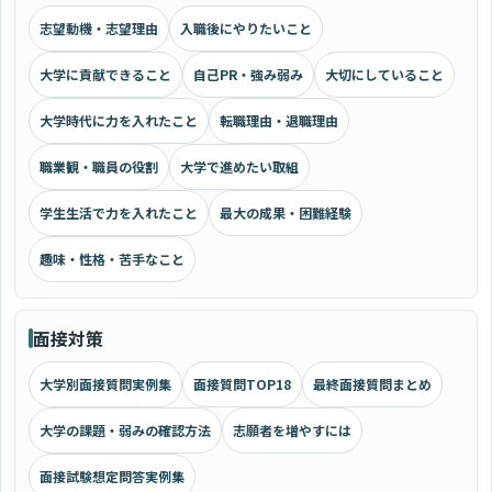
志望動機・志望理由
入職後にやりたいこと
大学に貢献できること
自己PR・強み弱み
大切にしていること
大学時代に力を入れたこと
転職理由・退職理由
職業観・職員の役割
大学で進めたい取組
学生生活で力を入れたこと
最大の成果・困難経験
趣味・性格・苦手なこと
面接対策
大学別面接質問実例集
面接質問TOP18
最終面接質問まとめ
大学の課題・弱みの確認方法
志願者を増やすには
面接試験想定問答実例集