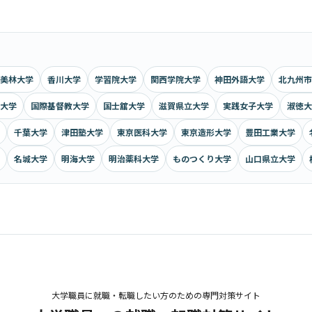
美林大学
香川大学
学習院大学
関西学院大学
神田外語大学
北九州市
大学
国際基督教大学
国士舘大学
滋賀県立大学
実践女子大学
淑徳大
千葉大学
津田塾大学
東京医科大学
東京造形大学
豊田工業大学
名城大学
明海大学
明治薬科大学
ものつくり大学
山口県立大学
大学職員に就職・転職したい方のための専門対策サイト