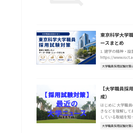
東京科学大学
ースまとめ
1. 建学の精神・設置
https://www.isct.ac
大学職員採用試験対策
【大学職員採用
成）
はじめに 大学職
きなどを理解して
している取組を知って
大学職員採用試験対策