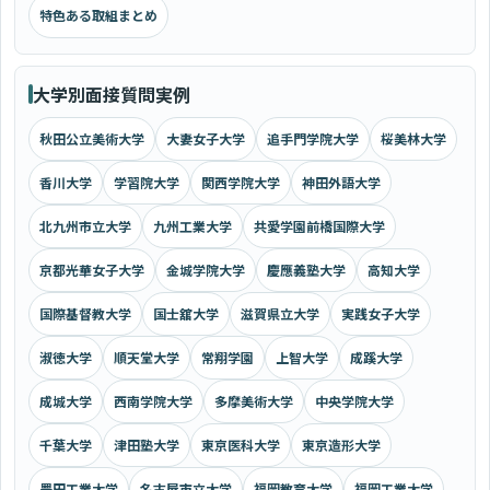
特色ある取組まとめ
大学別面接質問実例
秋田公立美術大学
大妻女子大学
追手門学院大学
桜美林大学
香川大学
学習院大学
関西学院大学
神田外語大学
北九州市立大学
九州工業大学
共愛学園前橋国際大学
京都光華女子大学
金城学院大学
慶應義塾大学
高知大学
国際基督教大学
国士舘大学
滋賀県立大学
実践女子大学
淑徳大学
順天堂大学
常翔学園
上智大学
成蹊大学
成城大学
西南学院大学
多摩美術大学
中央学院大学
千葉大学
津田塾大学
東京医科大学
東京造形大学
豊田工業大学
名古屋市立大学
福岡教育大学
福岡工業大学