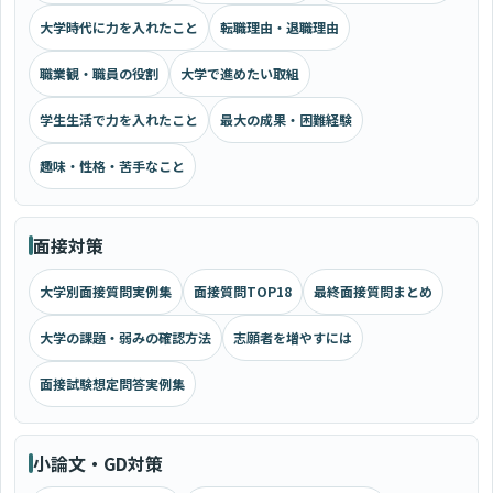
大学時代に力を入れたこと
転職理由・退職理由
職業観・職員の役割
大学で進めたい取組
学生生活で力を入れたこと
最大の成果・困難経験
趣味・性格・苦手なこと
面接対策
大学別面接質問実例集
面接質問TOP18
最終面接質問まとめ
大学の課題・弱みの確認方法
志願者を増やすには
面接試験想定問答実例集
小論文・GD対策