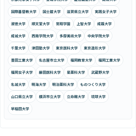
国際基督教大学
国士舘大学
滋賀県立大学
実践女子大学
淑徳大学
順天堂大学
常翔学園
上智大学
成蹊大学
成城大学
西南学院大学
多摩美術大学
中央学院大学
千葉大学
津田塾大学
東京医科大学
東京造形大学
豊田工業大学
名古屋市立大学
福岡教育大学
福岡工業大学
福岡女子大学
藤田医科大学
星薬科大学
武蔵野大学
名城大学
明海大学
明治薬科大学
ものつくり大学
山口県立大学
横浜市立大学
立命館大学
琉球大学
早稲田大学