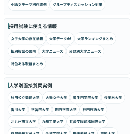
小論文テーマ別作成例
グループディスカッション対策
採用試験に使える情報
女子大学の存在意義
大学データ66
大学ランキングまとめ
個別相談の案内
大学ニュース
分野別大学ニュース
特色ある取組まとめ
大学別面接質問実例
秋田公立美術大学
大妻女子大学
追手門学院大学
桜美林大学
香川大学
学習院大学
関西学院大学
神田外語大学
北九州市立大学
九州工業大学
共愛学園前橋国際大学
京都光華女子大学
金城学院大学
慶應義塾大学
高知大学