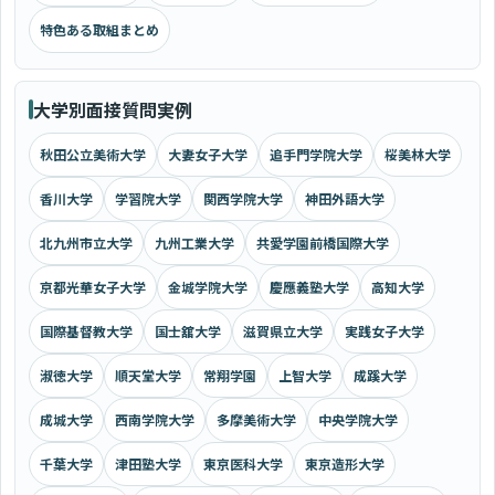
特色ある取組まとめ
大学別面接質問実例
秋田公立美術大学
大妻女子大学
追手門学院大学
桜美林大学
香川大学
学習院大学
関西学院大学
神田外語大学
北九州市立大学
九州工業大学
共愛学園前橋国際大学
京都光華女子大学
金城学院大学
慶應義塾大学
高知大学
国際基督教大学
国士舘大学
滋賀県立大学
実践女子大学
淑徳大学
順天堂大学
常翔学園
上智大学
成蹊大学
成城大学
西南学院大学
多摩美術大学
中央学院大学
千葉大学
津田塾大学
東京医科大学
東京造形大学