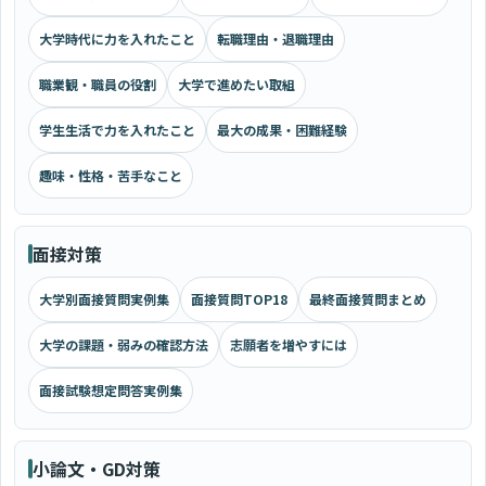
大学時代に力を入れたこと
転職理由・退職理由
職業観・職員の役割
大学で進めたい取組
学生生活で力を入れたこと
最大の成果・困難経験
趣味・性格・苦手なこと
面接対策
大学別面接質問実例集
面接質問TOP18
最終面接質問まとめ
大学の課題・弱みの確認方法
志願者を増やすには
面接試験想定問答実例集
小論文・GD対策