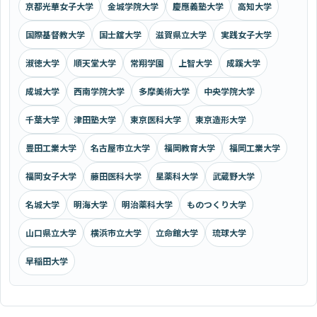
京都光華女子大学
金城学院大学
慶應義塾大学
高知大学
国際基督教大学
国士舘大学
滋賀県立大学
実践女子大学
淑徳大学
順天堂大学
常翔学園
上智大学
成蹊大学
成城大学
西南学院大学
多摩美術大学
中央学院大学
千葉大学
津田塾大学
東京医科大学
東京造形大学
豊田工業大学
名古屋市立大学
福岡教育大学
福岡工業大学
福岡女子大学
藤田医科大学
星薬科大学
武蔵野大学
名城大学
明海大学
明治薬科大学
ものつくり大学
山口県立大学
横浜市立大学
立命館大学
琉球大学
早稲田大学